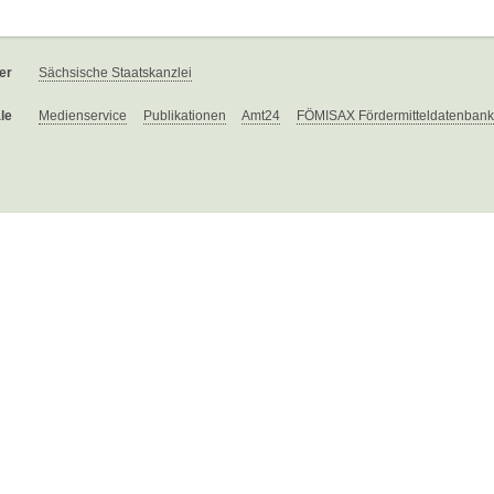
er
Sächsische Staatskanzlei
le
Medienservice
Publikationen
Amt24
FÖMISAX Fördermitteldatenbank