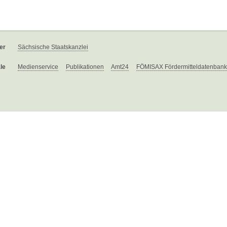
er
Sächsische Staatskanzlei
le
Medienservice
Publikationen
Amt24
FÖMISAX Fördermitteldatenbank