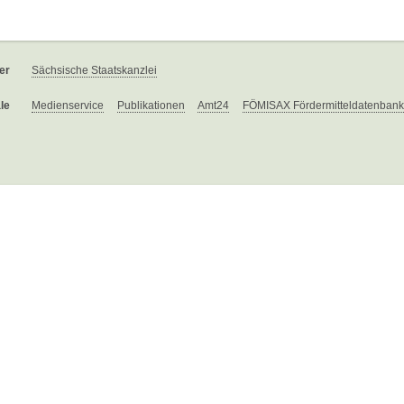
er
Sächsische Staatskanzlei
le
Medienservice
Publikationen
Amt24
FÖMISAX Fördermitteldatenbank