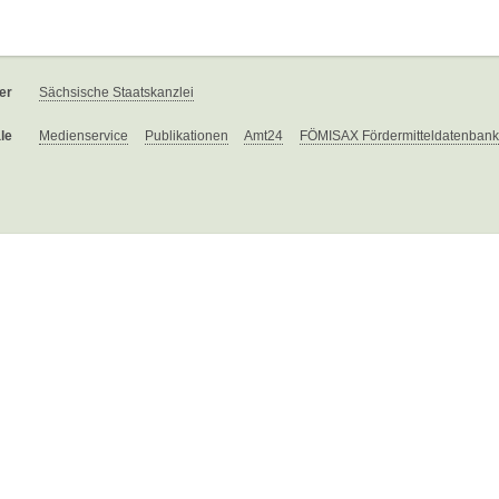
er
Sächsische Staatskanzlei
le
Medienservice
Publikationen
Amt24
FÖMISAX Fördermitteldatenbank