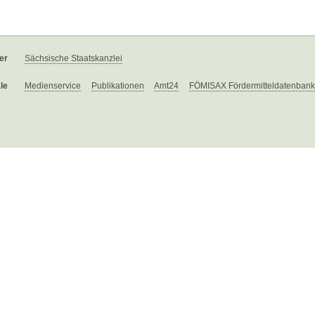
er
Sächsische Staatskanzlei
le
Medienservice
Publikationen
Amt24
FÖMISAX Fördermitteldatenbank