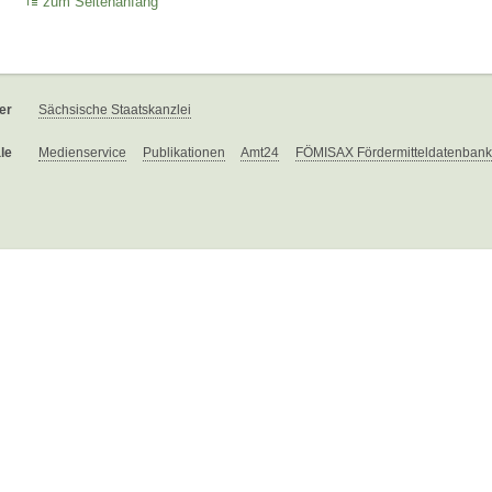
zum Seitenanfang
er
Sächsische Staatskanzlei
le
Medienservice
Publikationen
Amt24
FÖMISAX Fördermitteldatenbank