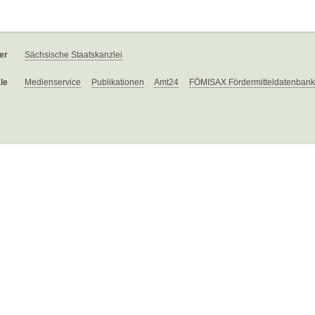
er
Sächsische Staatskanzlei
le
Medienservice
Publikationen
Amt24
FÖMISAX Fördermitteldatenbank