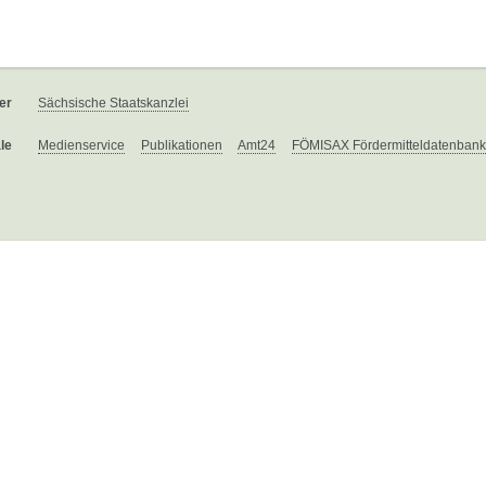
er
Sächsische Staatskanzlei
le
Medienservice
Publikationen
Amt24
FÖMISAX Fördermitteldatenbank