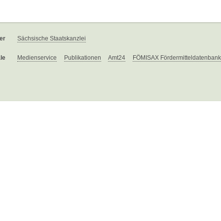
er
Sächsische Staatskanzlei
le
Medienservice
Publikationen
Amt24
FÖMISAX Fördermitteldatenbank