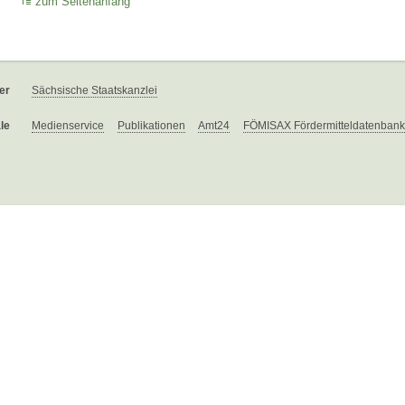
zum Seitenanfang
er
Sächsische Staatskanzlei
le
Medienservice
Publikationen
Amt24
FÖMISAX Fördermitteldatenbank