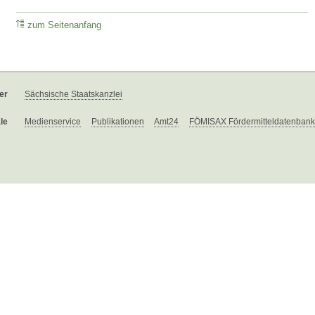
zum Seitenanfang
er
Sächsische Staatskanzlei
le
Medienservice
Publikationen
Amt24
FÖMISAX Fördermitteldatenbank