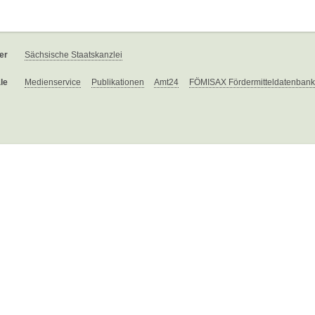
er
Sächsische Staatskanzlei
le
Medienservice
Publikationen
Amt24
FÖMISAX Fördermitteldatenbank