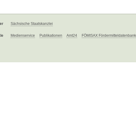
er
Sächsische Staatskanzlei
le
Medienservice
Publikationen
Amt24
FÖMISAX Fördermitteldatenbank