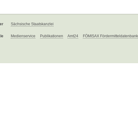
er
Sächsische Staatskanzlei
le
Medienservice
Publikationen
Amt24
FÖMISAX Fördermitteldatenbank