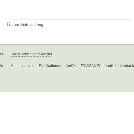
zum Seitenanfang
er
Sächsische Staatskanzlei
le
Medienservice
Publikationen
Amt24
FÖMISAX Fördermitteldatenbank