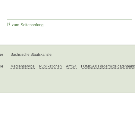
zum Seitenanfang
er
Sächsische Staatskanzlei
le
Medienservice
Publikationen
Amt24
FÖMISAX Fördermitteldatenbank