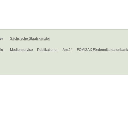
er
Sächsische Staatskanzlei
le
Medienservice
Publikationen
Amt24
FÖMISAX Fördermitteldatenbank