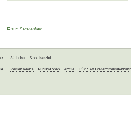
zum Seitenanfang
er
Sächsische Staatskanzlei
le
Medienservice
Publikationen
Amt24
FÖMISAX Fördermitteldatenbank