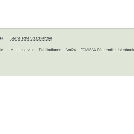
er
Sächsische Staatskanzlei
le
Medienservice
Publikationen
Amt24
FÖMISAX Fördermitteldatenbank