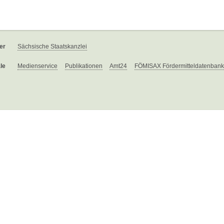
er
Sächsische Staatskanzlei
le
Medienservice
Publikationen
Amt24
FÖMISAX Fördermitteldatenbank