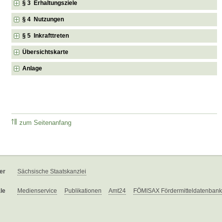
§ 3 Erhaltungsziele
§ 4 Nutzungen
§ 5 Inkrafttreten
Übersichtskarte
Anlage
zum Seitenanfang
er
Sächsische Staatskanzlei
le
Medienservice
Publikationen
Amt24
FÖMISAX Fördermitteldatenbank