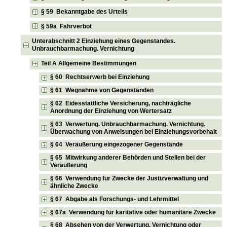
§ 59 Bekanntgabe des Urteils
§ 59a Fahrverbot
Unterabschnitt 2 Einziehung eines Gegenstandes.
Unbrauchbarmachung. Vernichtung
Teil A Allgemeine Bestimmungen
§ 60 Rechtserwerb bei Einziehung
§ 61 Wegnahme von Gegenständen
§ 62 Eidesstattliche Versicherung, nachträgliche
Anordnung der Einziehung von Wertersatz
§ 63 Verwertung. Unbrauchbarmachung. Vernichtung.
Überwachung von Anweisungen bei Einziehungsvorbehalt
§ 64 Veräußerung eingezogener Gegenstände
§ 65 Mitwirkung anderer Behörden und Stellen bei der
Veräußerung
§ 66 Verwendung für Zwecke der Justizverwaltung und
ähnliche Zwecke
§ 67 Abgabe als Forschungs- und Lehrmittel
§ 67a Verwendung für karitative oder humanitäre Zwecke
§ 68 Absehen von der Verwertung, Vernichtung oder