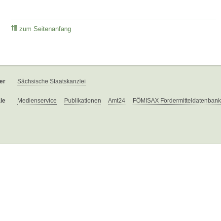
zum Seitenanfang
er
Sächsische Staatskanzlei
le
Medienservice
Publikationen
Amt24
FÖMISAX Fördermitteldatenbank