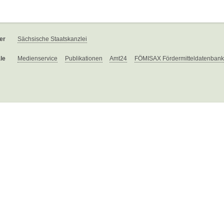
er
Sächsische Staatskanzlei
le
Medienservice
Publikationen
Amt24
FÖMISAX Fördermitteldatenbank