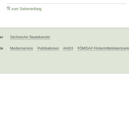
zum Seitenanfang
er
Sächsische Staatskanzlei
le
Medienservice
Publikationen
Amt24
FÖMISAX Fördermitteldatenbank