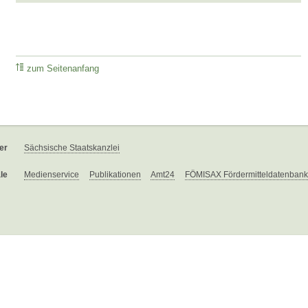
zum Seitenanfang
er
Sächsische Staatskanzlei
le
Medienservice
Publikationen
Amt24
FÖMISAX Fördermitteldatenbank