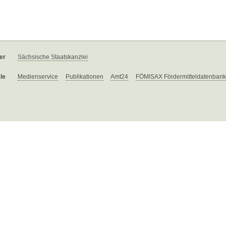
er
Sächsische Staatskanzlei
le
Medienservice
Publikationen
Amt24
FÖMISAX Fördermitteldatenbank