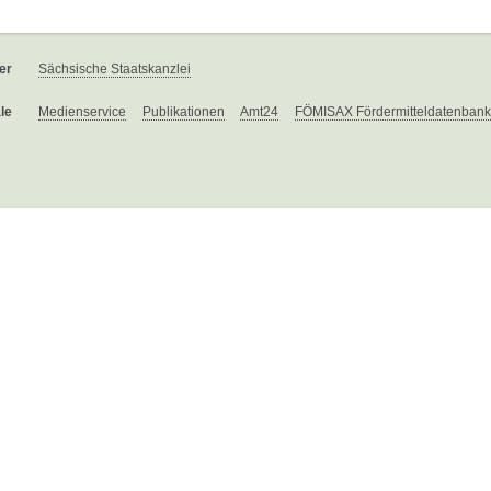
er
Sächsische Staatskanzlei
le
Medienservice
Publikationen
Amt24
FÖMISAX Fördermitteldatenbank