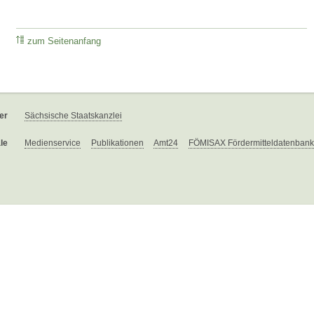
zum Seitenanfang
er
Sächsische Staatskanzlei
le
Medienservice
Publikationen
Amt24
FÖMISAX Fördermitteldatenbank