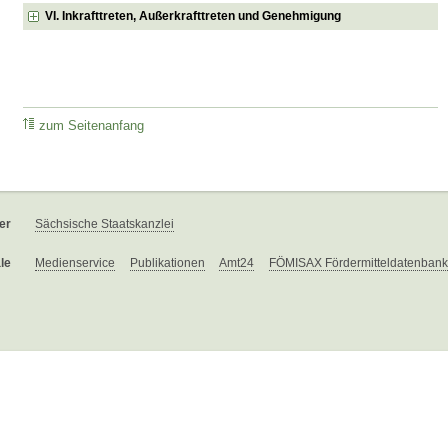
VI. Inkrafttreten, Außerkrafttreten und Genehmigung
zum Seitenanfang
er
Sächsische Staatskanzlei
le
Medienservice
Publikationen
Amt24
FÖMISAX Fördermitteldatenbank