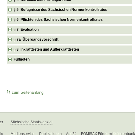
§ 5 Befugnisse des Sächsischen Normenkontrollrates
§ 6 Pflichten des Sächsischen Normenkontrollrates
§ 7 Evaluation
§ 7a Übergangsvorschrift
§ 8 Inkrafttreten und Außerkrafttreten
Fußnoten
zum Seitenanfang
er
Sächsische Staatskanzlei
le
Medienservice
Publikationen
Amt24
FÖMISAX Fördermitteldatenbank