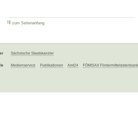
zum Seitenanfang
er
Sächsische Staatskanzlei
le
Medienservice
Publikationen
Amt24
FÖMISAX Fördermitteldatenbank