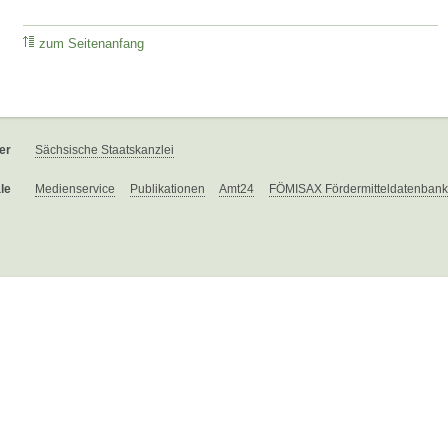
zum Seitenanfang
er
Sächsische Staatskanzlei
le
Medienservice
Publikationen
Amt24
FÖMISAX Fördermitteldatenbank