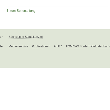
zum Seitenanfang
er
Sächsische Staatskanzlei
le
Medienservice
Publikationen
Amt24
FÖMISAX Fördermitteldatenbank