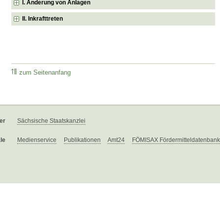
I. Änderung von Anlagen
II. Inkrafttreten
zum Seitenanfang
er
Sächsische Staatskanzlei
le
Medienservice
Publikationen
Amt24
FÖMISAX Fördermitteldatenbank