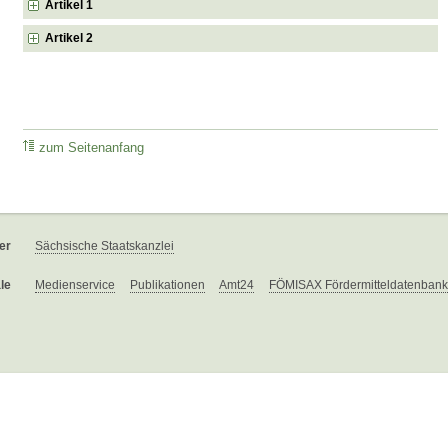
Artikel 1
Artikel 2
zum Seitenanfang
er
Sächsische Staatskanzlei
le
Medienservice
Publikationen
Amt24
FÖMISAX Fördermitteldatenbank