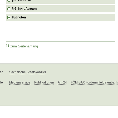
§ 6 Inkrafttreten
Fußnoten
zum Seitenanfang
er
Sächsische Staatskanzlei
le
Medienservice
Publikationen
Amt24
FÖMISAX Fördermitteldatenbank