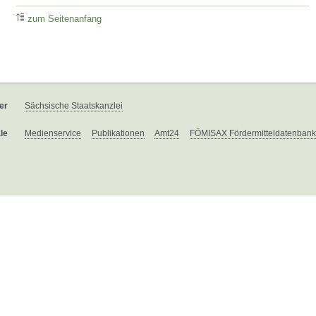
zum Seitenanfang
er
Sächsische Staatskanzlei
le
Medienservice
Publikationen
Amt24
FÖMISAX Fördermitteldatenbank