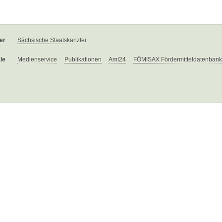
er
Sächsische Staatskanzlei
le
Medienservice
Publikationen
Amt24
FÖMISAX Fördermitteldatenbank