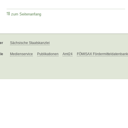
zum Seitenanfang
er
Sächsische Staatskanzlei
le
Medienservice
Publikationen
Amt24
FÖMISAX Fördermitteldatenbank