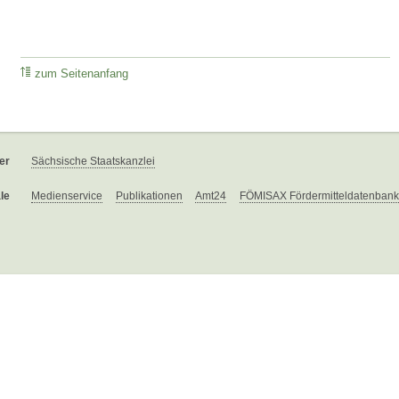
zum Seitenanfang
er
Sächsische Staatskanzlei
le
Medienservice
Publikationen
Amt24
FÖMISAX Fördermitteldatenbank