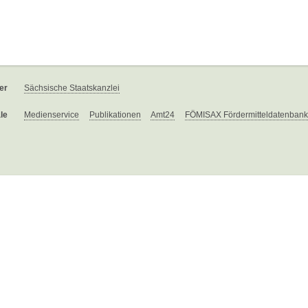
er
Sächsische Staatskanzlei
le
Medienservice
Publikationen
Amt24
FÖMISAX Fördermitteldatenbank