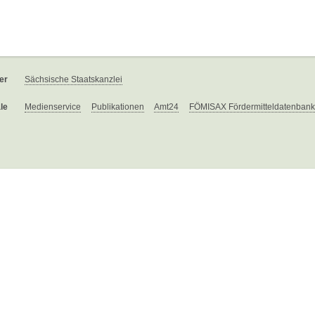
er
Sächsische Staatskanzlei
le
Medienservice
Publikationen
Amt24
FÖMISAX Fördermitteldatenbank