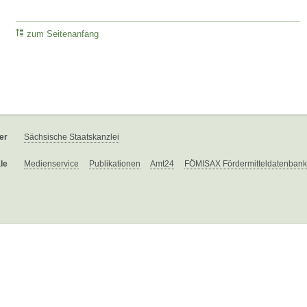
zum Seitenanfang
er
Sächsische Staatskanzlei
le
Medienservice
Publikationen
Amt24
FÖMISAX Fördermitteldatenbank