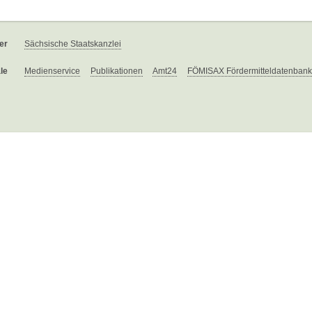
er
Sächsische Staatskanzlei
le
Medienservice
Publikationen
Amt24
FÖMISAX Fördermitteldatenbank