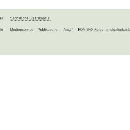
er
Sächsische Staatskanzlei
le
Medienservice
Publikationen
Amt24
FÖMISAX Fördermitteldatenbank