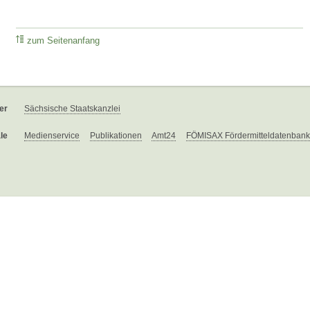
zum Seitenanfang
er
Sächsische Staatskanzlei
le
Medienservice
Publikationen
Amt24
FÖMISAX Fördermitteldatenbank