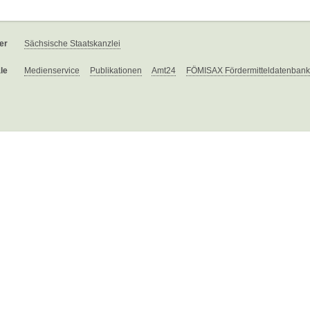
er
Sächsische Staatskanzlei
le
Medienservice
Publikationen
Amt24
FÖMISAX Fördermitteldatenbank