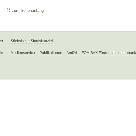
zum Seitenanfang
er
Sächsische Staatskanzlei
le
Medienservice
Publikationen
Amt24
FÖMISAX Fördermitteldatenbank