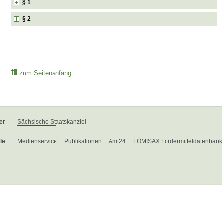
§ 1
§ 2
zum Seitenanfang
er
Sächsische Staatskanzlei
le
Medienservice
Publikationen
Amt24
FÖMISAX Fördermitteldatenbank